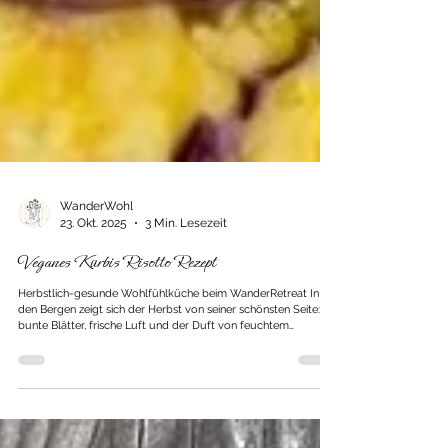
WanderWohl
23. Okt. 2025
3 Min. Lesezeit
Veganes Kürbis Risotto Rezept
Herbstlich-gesunde Wohlfühlküche beim WanderRetreat In
den Bergen zeigt sich der Herbst von seiner schönsten Seite:
bunte Blätter, frische Luft und der Duft von feuchtem
Waldboden. Die Hänge leuchten in warmen Tönen – Gold,
Rostrot und sattes Orange wechseln sich mit dem tiefen Grün