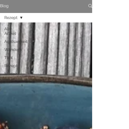
Blog
Rezept
Alle
Artikel
Achtsamkeit
Wandern
Tirol
Rezept
Madeira