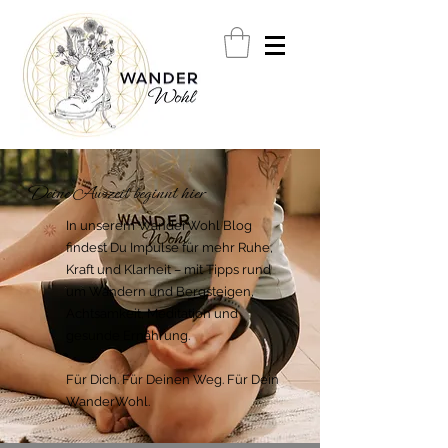
Deine Auszeit beginnt hier
In unserem WanderWohl Blog
findest Du Impulse für mehr Ruhe,
Kraft und Klarheit – mit Tipps rund
um Wandern und Bergsteigen,
Achtsamkeit, Meditation und
gesunde Ernährung.
Für Dich. Für Deinen Weg. Für Dein
WanderWohl.