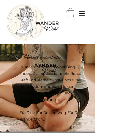
Deine Auszeit beginnt hier
In unserem WanderWohl Blog
findest Du Impulse für mehr Ruhe,
Kraft und Klarheit – mit Tipps rund
um Wandern und Bergsteigen,
Achtsamkeit, Meditation und
gesunde Ernährung.
Für Dich. Für Deinen Weg. Für Dein
WanderWohl.