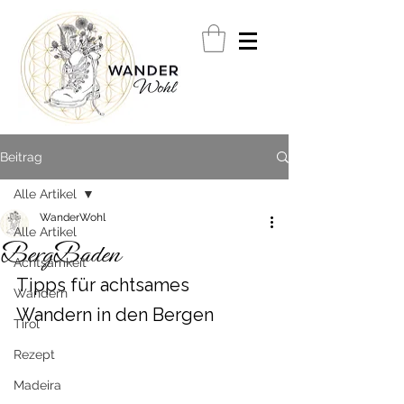
Beitrag
Alle Artikel
WanderWohl
Alle Artikel
BergBaden
Achtsamkeit
Tipps für achtsames 
Wandern
Wandern in den Bergen
Tirol
Rezept
Madeira