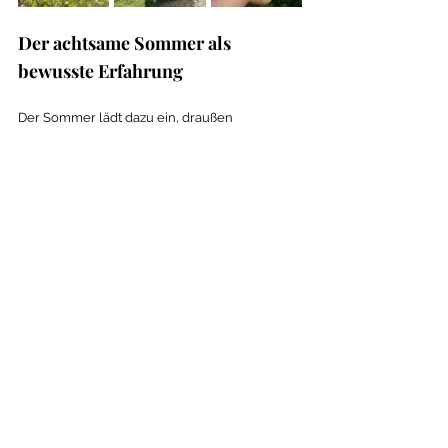
Der achtsame Sommer als 
bewusste Erfahrung 
Der Sommer lädt dazu ein, draußen 
unterwegs zu sein. Doch oft sind es nicht die 
zurückgelegten Kilometer, die schönsten 
Aussichten oder die erreichten Ziele, die in 
Erinnerung bleiben. Es sind die kleinen 
Momente dazwischen. Mit offenen Augen, 
wachen Ohren und allen Sinnen kann selbst 
ein vertrauter Weg zu einer neuen Erfahrung 
werden. Vielleicht nimmst du bei Deiner 
nächsten Wanderung nur einen einzigen 
Impuls aus diesem Artikel mit. Du bleibst kurz 
stehen, atmest bewusst ein oder entdeckst 
etwas, das Dir sonst verborgen geblieben 
wäre. 