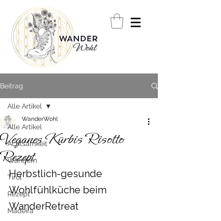
Beitrag
Alle Artikel
WanderWohl
Alle Artikel
Veganes Kürbis Risotto
Achtsamkeit
Rezept
Wandern
Herbstlich-gesunde 
Tirol
Wohlfühlküche beim 
Rezept
WanderRetreat 
Madeira