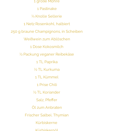
1 große Möhre
1 Pastinake
¼ Knolle Sellerie
1 Netz Rosenkohl, halbiert
250 g braune Champignons, in Scheiben
Weißwein zum Ablöschen
1 Dose Kokosmilch
½ Packung veganer Reibekäse
1 TL Paprika
½ TL Kurkuma
1 TL Kümmel
1 Prise Chili
½ TL Koriander
Salz, Pfeffer
Öl zum Anbraten
Frischer Salbei, Thymian
Kürbiskerne 
Kürbiskernöl