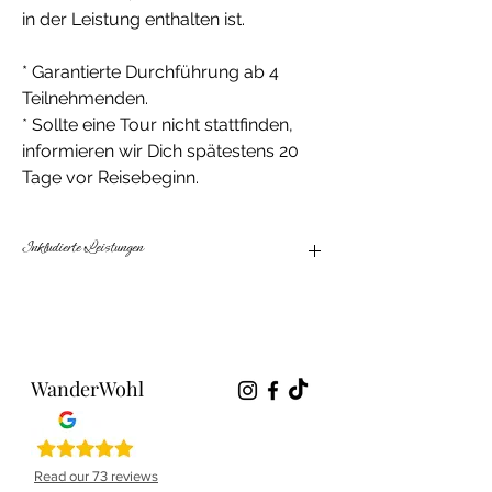
in der Leistung enthalten ist.
* Garantierte Durchführung ab 4
Teilnehmenden.
* Sollte eine Tour nicht stattfinden,
informieren wir Dich spätestens 20
Tage vor Reisebeginn.
Inkludierte Leistungen
+ 7x Ü
+ 2 professionelle Coaches
+ 3-4 geführte Wanderungen
+ Flughafenshuttle
WanderWohl
+ Wandertaxi
+ pflanzenbasierte
Ernährungsberatung inkl. Kochkurse
Read our 73 reviews
+ tägl. Meditations- und