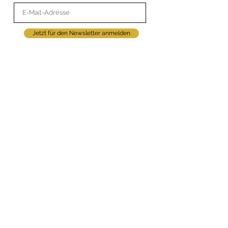
Jetzt für den Newsletter anmelden
Du kannst Deine Einwilligung jederzeit mit Wirkung für die
Zukunft über den Abmeldelink im Newsletter oder per E-
Mail an
info@wanderwohl.de
widerrufen. Weitere
Informationen zur Verarbeitung Deiner personenbezogenen
Daten findest du in der
Datenschutzerklärung.
Fühl Dich Wander Wohl
Gönn Dir und Deinem Körper eine
WanderWohlige Auszeit. Bei unseren
einzigartigen WanderRetreats
betrachten